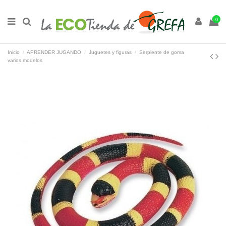
0
Inicio
APRENDER JUGANDO
Juguetes y figuras
Serpiente de goma
varios modelos