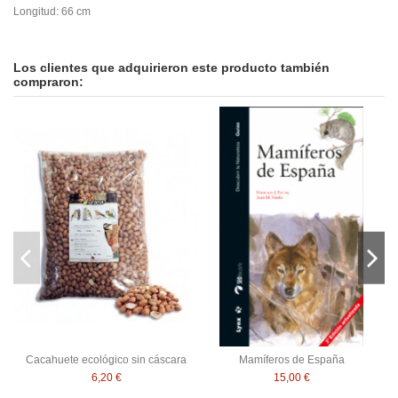
Longitud: 66 cm
En stock
No reviews
5 Artículos
ean13
092389401752
Los clientes que adquirieron este producto también
compraron:
Cacahuete ecológico sin cáscara
Mamíferos de España
6,20 €
15,00 €