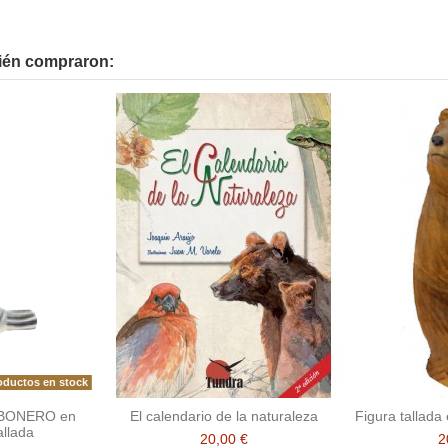
bién compraron:
oductos en stock
RBONERO en
El calendario de la naturaleza
Figura tallad
llada
20,00 €
2