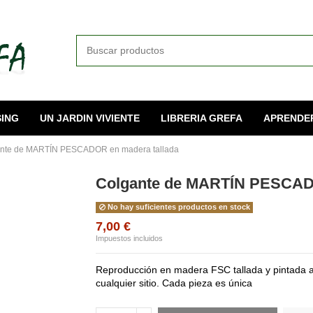
ING
UN JARDIN VIVIENTE
LIBRERIA GREFA
APRENDE
nte de MARTÍN PESCADOR en madera tallada
Colgante de MARTÍN PESCADO
No hay suficientes productos en stock
7,00 €
Impuestos incluidos
Reproducción en madera FSC tallada y pintada a
cualquier sitio. Cada pieza es única