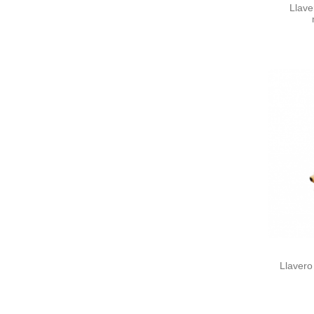
Llav
Llaver