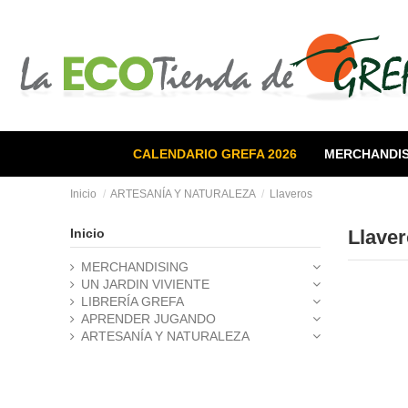
CALENDARIO GREFA 2026
MERCHANDIS
Inicio
ARTESANÍA Y NATURALEZA
Llaveros
Inicio
Llave
MERCHANDISING
UN JARDIN VIVIENTE
LIBRERÍA GREFA
APRENDER JUGANDO
ARTESANÍA Y NATURALEZA