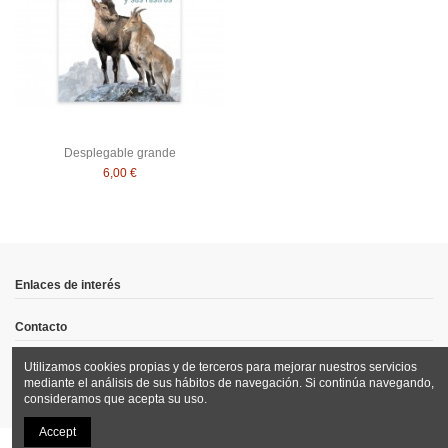
Desplegable grande
6,00 €
Enlaces de interés
Contacto
Utilizamos cookies propias y de terceros para mejorar nuestros servicios
Síguenos
mediante el análisis de sus hábitos de navegación. Si continúa navegando,
consideramos que acepta su uso.
Accept