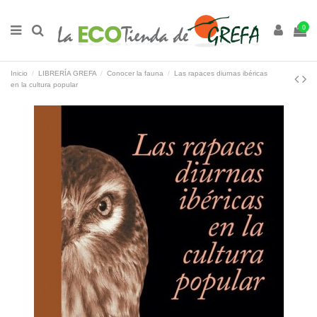
0
Inicio
LIBRERÍA GREFA
Conocer la fauna
Las rapaces diurnas ibéricas
en la cultura popular