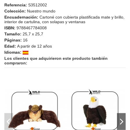
No
Referencia:
S3512002
Colección:
Nuestro mundo
Encuadernación:
Cartoné con cubierta plastificada mate y brillo,
interior de cartulina, con solapas y ventanas
ISBN:
9788467784008
Tamaño:
25,7 x 25,7
Páginas:
16
Edad:
A partir de 12 años
Idiomas:
Los clientes que adquirieron este producto también
compraron: