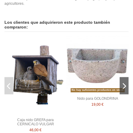
agricultores.
En stock
No reviews
1 Artículo
Los clientes que adquirieron este producto también
compraron:
No hay suficientes productos en stock
Nido para GOLONDRINA
19,00 €
Caja nido GREFA para
CERNICALO VULGAR
46,00 €