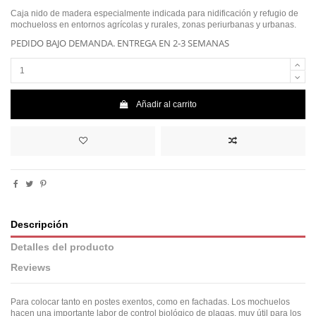
Caja nido de madera especialmente indicada para nidificación y refugio de
mochueloss en entornos agrícolas y rurales, zonas periurbanas y urbanas.
PEDIDO BAJO DEMANDA. ENTREGA EN 2-3 SEMANAS
Añadir al carrito
Descripción
Detalles del producto
Reviews
Para colocar tanto en postes exentos, como en fachadas. Los mochuelos
hacen una importante labor de control biológico de plagas, muy útil para los