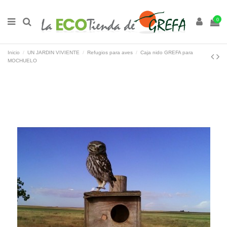
0
Inicio
UN JARDIN VIVIENTE
Refugios para aves
Caja nido GREFA para
MOCHUELO