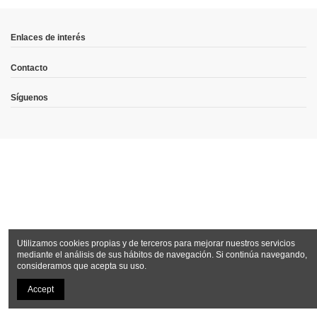
Enlaces de interés
Contacto
Síguenos
Utilizamos cookies propias y de terceros para mejorar nuestros servicios
mediante el análisis de sus hábitos de navegación. Si continúa navegando,
consideramos que acepta su uso.
Accept