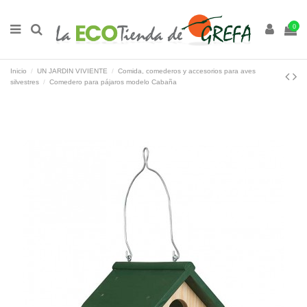
0
Inicio
UN JARDIN VIVIENTE
Comida, comederos y accesorios para aves
silvestres
Comedero para pájaros modelo Cabaña