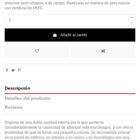
entornos semi urbanos o de campo. Realizada en madera de pino macizo
con certificación PEFC
Añadir al carrito
Descripción
Detalles del producto
Reviews
Dispone de una doble cavidad interna por lo que aumenta
considerablemente la capacidad de albergar más murciélagos, y con ello la
posibilidad de que se forme una pequeña colonia. Se recomienda colocar
en la pared de edificios, en árboles o en muros. Los murciélagos son muy