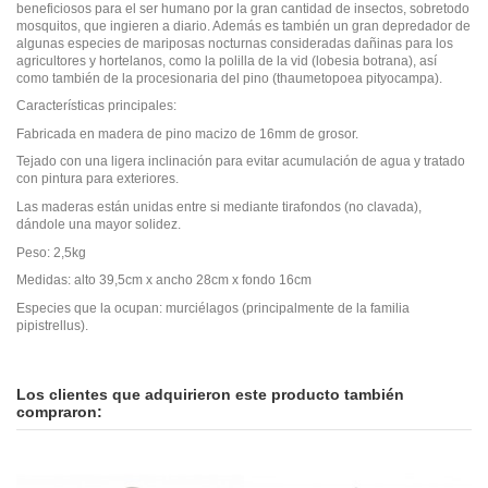
beneficiosos para el ser humano por la gran cantidad de insectos, sobretodo
mosquitos, que ingieren a diario. Además es también un gran depredador de
algunas especies de mariposas nocturnas consideradas dañinas para los
agricultores y hortelanos, como la polilla de la vid (lobesia botrana), así
como también de la procesionaria del pino (thaumetopoea pityocampa).
Características principales:
Fabricada en madera de pino macizo de 16mm de grosor.
Tejado con una ligera inclinación para evitar acumulación de agua y tratado
con pintura para exteriores.
Las maderas están unidas entre si mediante tirafondos (no clavada),
dándole una mayor solidez.
Peso: 2,5kg
Medidas: alto 39,5cm x ancho 28cm x fondo 16cm
Especies que la ocupan: murciélagos (principalmente de la familia
pipistrellus).
En stock
No reviews
1 Artículo
Los clientes que adquirieron este producto también
compraron: