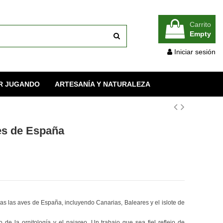
Carrito
Empty
Iniciar sesión
R JUGANDO
ARTESANÍA Y NATURALEZA
es de España
das las aves de España, incluyendo Canarias, Baleares y el islote de
de la ornitología y el pajareo. Un trabajo que sea fiel reflejo de