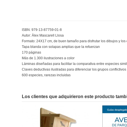
ISBN: 979-13-87759-01-8
Autor: Àlex Mascarell Llosa
Formato: 24X17 cm, de buen tamaño para disfrutar los dibujos y los c
Tapa blanda con solapas amplias que la refuerzan
170 páginas
Más de 1.300 ilustraciones a color
Láminas diseñadas para facilitar la comparativa entre especies simi
Claves deductivas ilustradas para diferenciar los grupos conflictivos
600 especies, rarezas incluidas
En stock
No reviews
1 Artículo
Los clientes que adquirieron este producto tam