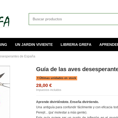
ING
UN JARDIN VIVIENTE
LIBRERIA GREFA
APRENDE
desesperantes de España
Guía de las aves desesperant
Últimas unidades en stock
28,00 €
Impuestos incluidos
Aprende divirtiéndote. Enseña divirtiendo.
Una antiguía para confundir fácilmente y con eficacia to
Perejil... (pa' molestar a más gente).
Esta guía quiere ser un punto de inflexión en el mundo 