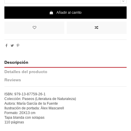
Añadir al carrito
Descripción
Detalles del producto
Reviews
ISBN: 979-13-87759-26-1
Colección: Paseos (Literatura de Naturaleza)
Autora: María García de la Fuente
Ilustración de portada: Àlex Mascarell
Formato: 20X13 cm
Tapa blanda con solapas
110 páginas
En stock
No reviews
3 Artículos