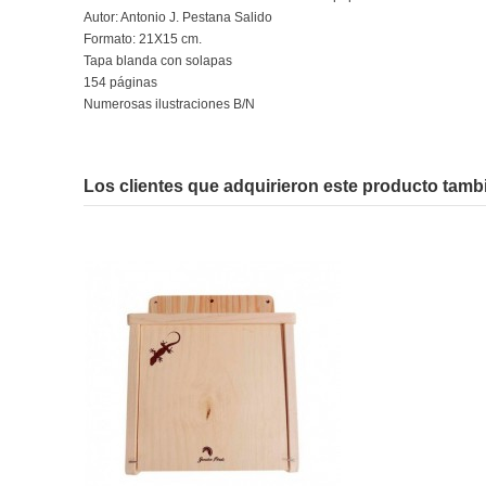
Autor: Antonio J. Pestana Salido
Formato: 21X15 cm.
Tapa blanda con solapas
154 páginas
Numerosas ilustraciones B/N
En stock
No reviews
1 Artículo
Los clientes que adquirieron este producto tam