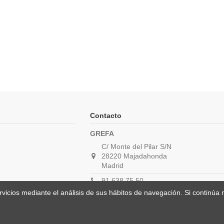
Contacto
GREFA
C/ Monte del Pilar S/N
28220 Majadahonda
Madrid
91 638 75 50
ervicios mediante el análisis de sus hábitos de navegación. Si contin
carolina@grefa.org