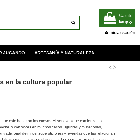
Carrito
Empty
Iniciar sesión
R JUGANDO
ARTESANÍA Y NATURALEZA
s en la cultura popular
ue éste habitaba las cuevas. Al ser aves que comienzan su
la noche, y con voces en muchos casos lúgubres y misteriosas,
r tradicional de mitos, supersticiones y leyendas que las relacionan
as falsas creencias sobre el impacto de su predación en las especies