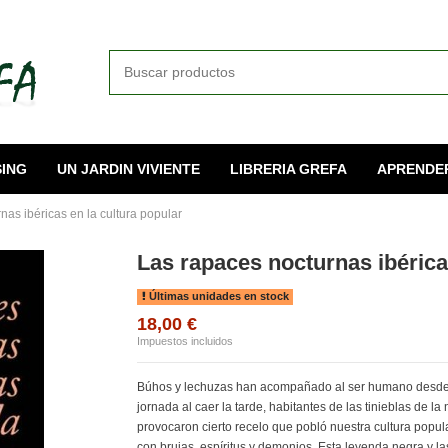
ING
UN JARDIN VIVIENTE
LIBRERIA GREFA
APRENDE
nas ibéricas en la cultura popular
Las rapaces nocturnas ibérica
Últimas unidades en stock
18,00 €
Impuestos incluidos
Búhos y lechuzas han acompañado al ser humano desde q
jornada al caer la tarde, habitantes de las tinieblas de 
provocaron cierto recelo que pobló nuestra cultura popula
con brujas, espíritus y demonios. Esta leyenda negra y l