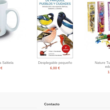
a Saltiela
Desplegable pequeño
Nature T
ed
 €
6,00 €
1
Contacto