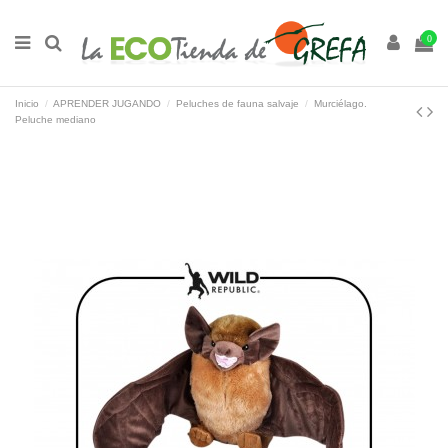
0
Inicio
APRENDER JUGANDO
Peluches de fauna salvaje
Murciélago.
Peluche mediano