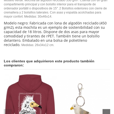
Modelo verde: Mochila de algodón reciclado 330 g/m². Cuenta con un gran
compartimento principal y con bolsillo interior para el transporte de
ordenador portátil o dispositivos de 15". 2 Bolsillos exteriores con cierre de
cremallera y 2 bolsillos laterales. Con asas y espalda acolchadas para
mayor confort. Medidas: 30x46x14.
Modelo negro: Fabricada con lona de algodón reciclado (450
g/m2), esta mochila es un ejemplo de sostenibilidad con su
capacidad de 18 litros. Dispone de dos asas para mayor
comodidad y tirantes de rPET. También tiene un bolsillo
delantero. Embalado en una bolsa de polietileno
reciclado.
Medidas: 26x34x12 cm.
En stock
No reviews
8 Artículos
ean13
2400000019374
Los clientes que adquirieron este producto también
compraron: