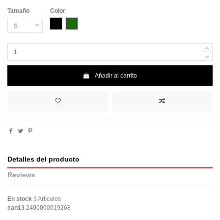
Tamaño
Color
Negro
Verde botella
Añadir al carrito
Detalles del producto
Reviews
En stock
3 Artículos
ean13
2400000019268
No reviews