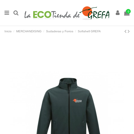
0
Inicio
MERCHANDISING
Sudaderas y Forros
Softshell GREFA