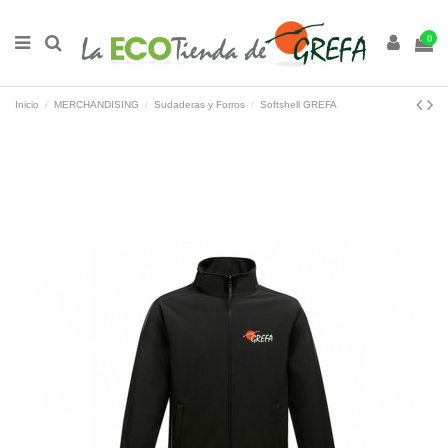
0
Inicio
MERCHANDISING
Sudaderas y Forros
Softshell GREFA