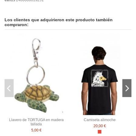
ean13
2400000019251
No reviews
Los clientes que adquirieron este producto también
compraron:
Llavero de TORTUGA en madera
Camiseta alimoche
tallada
20,00 €
5,00 €
Rojo