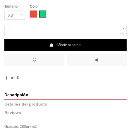
Tamaño
Color
Rojo
Verde claro
Añadir al carrito
Descripción
Detalles del producto
Reviews
Gramaje: 280gr / m2