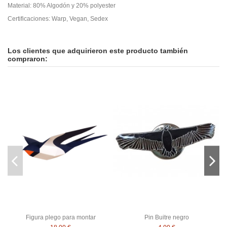
Material: 80% Algodón y 20% polyester
Certificaciones: Warp, Vegan, Sedex
En stock
No reviews
6 Artículos
ean13
2400000019114
Los clientes que adquirieron este producto también
compraron:
Figura plego para montar
Pin Buitre negro