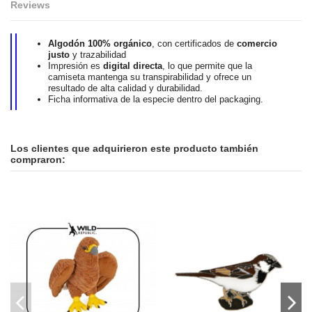
Reviews
Algodón 100% orgánico
, con certificados de
comercio
justo
y trazabilidad
Impresión es
digital directa
, lo que permite que la
camiseta mantenga su transpirabilidad y ofrece un
resultado de alta calidad y durabilidad.
Ficha informativa de la especie dentro del packaging.
En stock
No reviews
2 Artículos
ean13
2400000018865
Los clientes que adquirieron este producto también
compraron: