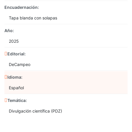
Encuadernación:
Tapa blanda con solapas
Año:
2025
Editorial:
DeCampeo
Idioma:
Español
Temática:
Divulgación científica (PDZ)
En stock
No reviews
1 Artículo