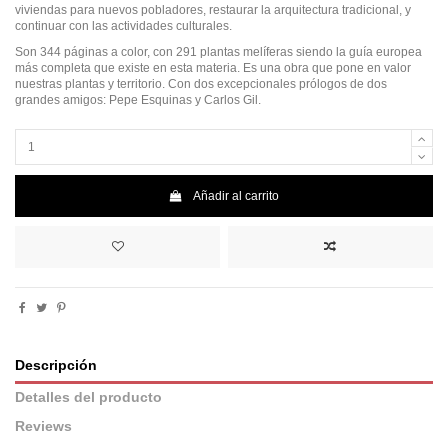
viviendas para nuevos pobladores, restaurar la arquitectura tradicional, y
continuar con las actividades culturales.
Son 344 páginas a color, con 291 plantas melíferas siendo la guía europea
más completa que existe en esta materia. Es una obra que pone en valor
nuestras plantas y territorio. Con dos excepcionales prólogos de dos
grandes amigos: Pepe Esquinas y Carlos Gil.
Añadir al carrito
Descripción
Detalles del producto
Reviews