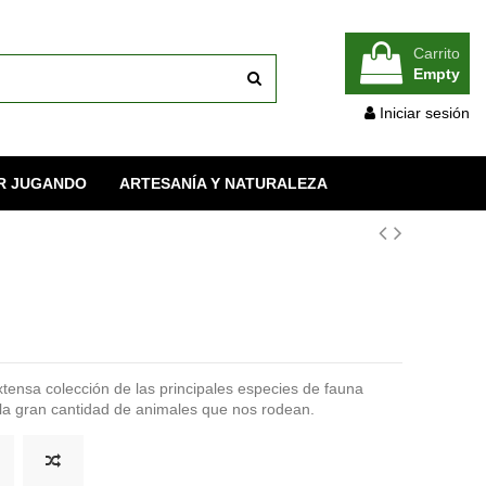
Carrito
Empty
Iniciar sesión
R JUGANDO
ARTESANÍA Y NATURALEZA
tensa colección de las principales especies de fauna
 la gran cantidad de animales que nos rodean.