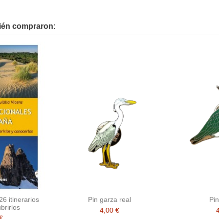
bién compraron:
6 itinerarios
Pin garza real
Pin
brirlos
4,00 €
€