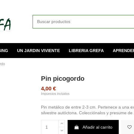
ING
UN JARDIN VIVIENTE
LIBRERIA GREFA
APRENDE
rdo
Pin picogordo
4,00 €
Impuestos incluidos
Pin metálico de entre 2-3 cm. Pertenece a una ex
silvestre autóctona. Colecciónalos y presume de
Añadir al carrito