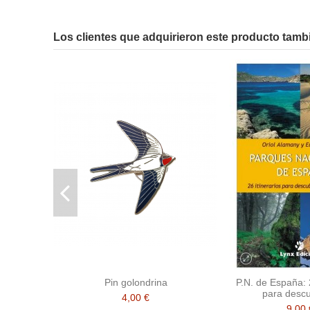
Los clientes que adquirieron este producto tam
Pin golondrina
P.N. de España: 2
para descu
4,00 €
9,00 