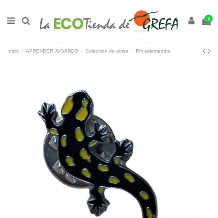
0
Inicio
APRENDER JUGANDO
Colección de pines
Pin salamandra