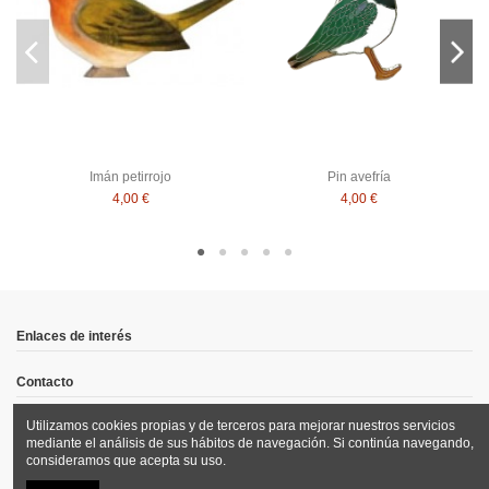
Imán petirrojo
Pin avefría
4,00 €
4,00 €
Enlaces de interés
Contacto
Utilizamos cookies propias y de terceros para mejorar nuestros servicios
Síguenos
mediante el análisis de sus hábitos de navegación. Si continúa navegando,
consideramos que acepta su uso.