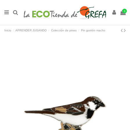
0
Inicio
APRENDER JUGANDO
Colección de pines
Pin gorrión macho