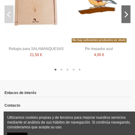
No hay suficientes productos en stock
Refugio para SALAMANQUESAS
Pin trepador azul
21,50 €
4,00 €
Enlaces de interés
Contacto
Utilizamos cookies propias y de terceros para mejorar nuestros servicios
Síguenos
mediante el análisis de sus hábitos de navegación. Si continúa navegando,
consideramos que acepta su uso.