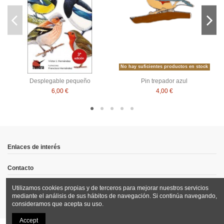
No hay suficientes productos en stock
Desplegable pequeño
Pin trepador azul
6,00 €
4,00 €
Enlaces de interés
Contacto
Utilizamos cookies propias y de terceros para mejorar nuestros servicios
Síguenos
mediante el análisis de sus hábitos de navegación. Si continúa navegando,
consideramos que acepta su uso.
Accept