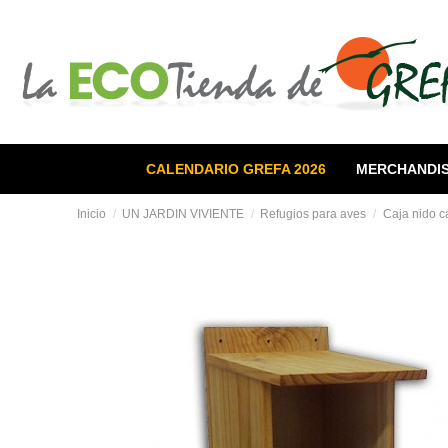
CALENDARIO GREFA 2026
MERCHANDIS
Inicio
UN JARDIN VIVIENTE
Refugios para aves
Caja nido 