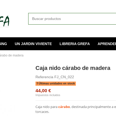
ING
UN JARDIN VIVIENTE
LIBRERIA GREFA
APRENDE
cárabo de madera
Caja nido cárabo de madera
Referencia
FJ_CN_022
Últimas unidades en stock
44,00 €
Impuestos incluidos
Caja nido para
cárabo
, destinada principalmente a 
torcaces.