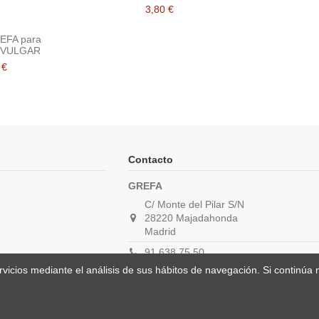
3,80 €
REFA para
 VULGAR
 €
Contacto
GREFA
C/ Monte del Pilar S/N
28220 Majadahonda
Madrid
91 638 75 50
ervicios mediante el análisis de sus hábitos de navegación. Si contin
carolina@grefa.org