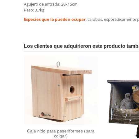
Agujero de entrada: 20x15cm
Peso: 3,7kg
Especies que la pueden ocupar
: cárabos, esporádicamente pa
En stock
No reviews
1 Artículo
Los clientes que adquirieron este producto tam
Caja nido para paseriformes (para
colgar)