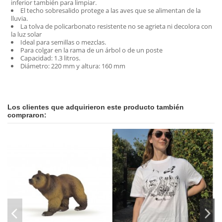
inferior también para limpiar.
El techo sobresalido protege a las aves que se alimentan de la
lluvia.
La tolva de policarbonato resistente no se agrieta ni decolora con
la luz solar
Ideal para semillas o mezclas.
Para colgar en la rama de un árbol o de un poste
Capacidad: 1.3 litros.
Diámetro: 220 mm y altura: 160 mm
En stock
No reviews
2 Artículos
Los clientes que adquirieron este producto también
compraron: