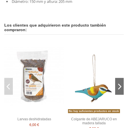
Diámetro: 150 mm y altura: 205 mm
En stock
No reviews
2 Artículos
Los clientes que adquirieron este producto también
compraron:
No hay suficientes productos en stock
Larvas deshidratadas
Colgante de ABEJARUCO en
madera tallada
6,00 €