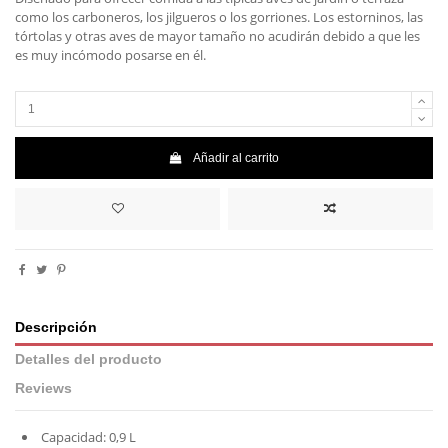
como los carboneros, los jilgueros o los gorriones. Los estorninos, las
tórtolas y otras aves de mayor tamaño no acudirán debido a que les
es muy incómodo posarse en él.
Añadir al carrito
Descripción
Detalles del producto
Reviews
Capacidad: 0,9 L