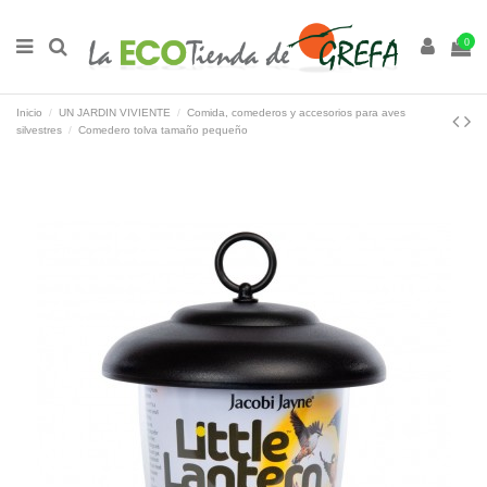
0
Inicio
UN JARDIN VIVIENTE
Comida, comederos y accesorios para aves
silvestres
Comedero tolva tamaño pequeño