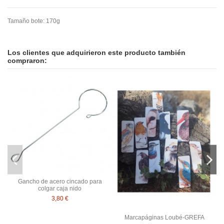
Tamaño bote: 170g
En stock
No reviews
3 Artículos
ean13
5030500091685
Los clientes que adquirieron este producto también
compraron:
Gancho de acero cincado para
colgar caja nido
3,80 €
Marcapáginas Loubé-GREFA