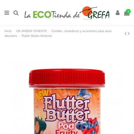
0
Inicio
UN JARDIN VIVIENTE
Comida, comederos y accesorios para aves
silvestres
Flutter Butter Alimento