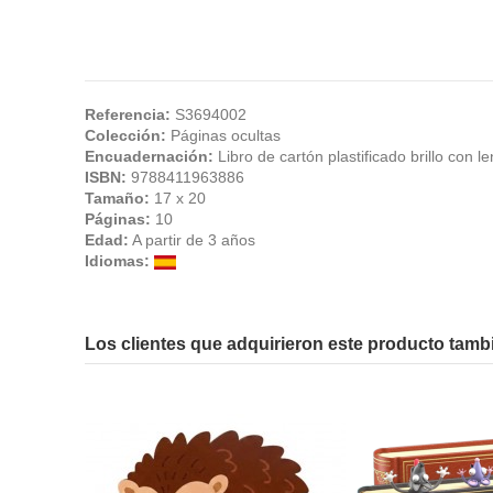
Referencia:
S3694002
Colección:
Páginas ocultas
Encuadernación:
Libro de cartón plastificado brillo con l
ISBN:
9788411963886
Tamaño:
17 x 20
Páginas:
10
Edad:
A partir de 3 años
Idiomas:
En stock
No reviews
1 Artículo
Los clientes que adquirieron este producto tam