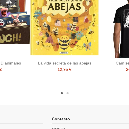
3D animales
La vida secreta de las abejas
Camise
€
12,95 €
2
Contacto