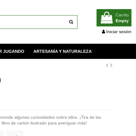
Carrito
Empty
Iniciar sesión
R JUGANDO
ARTESANÍA Y NATURALEZA
)
rende algunas curiosidades sobre ellos. ¡Tira de las
 libro de cartón ilustrado para averiguar más!