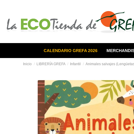
CALENDARIO GREFA 2026
MERCHANDIS
Inicio
LIBRERÍA GREFA
Infantil
Animales salvajes (Lengüetas