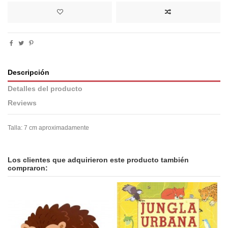
Descripción
Detalles del producto
Reviews
Talla: 7 cm aproximadamente
En stock
No reviews
1 Artículo
Los clientes que adquirieron este producto también
compraron: