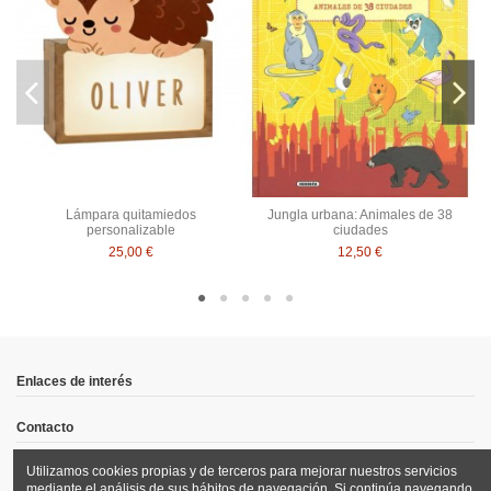
Lámpara quitamiedos
Jungla urbana: Animales de 38
personalizable
ciudades
25,00 €
12,50 €
Enlaces de interés
Contacto
Utilizamos cookies propias y de terceros para mejorar nuestros servicios
Síguenos
mediante el análisis de sus hábitos de navegación. Si continúa navegando,