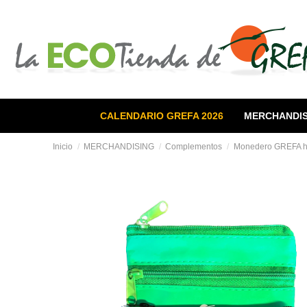
CALENDARIO GREFA 2026
MERCHANDIS
Inicio
MERCHANDISING
Complementos
Monedero GREFA he