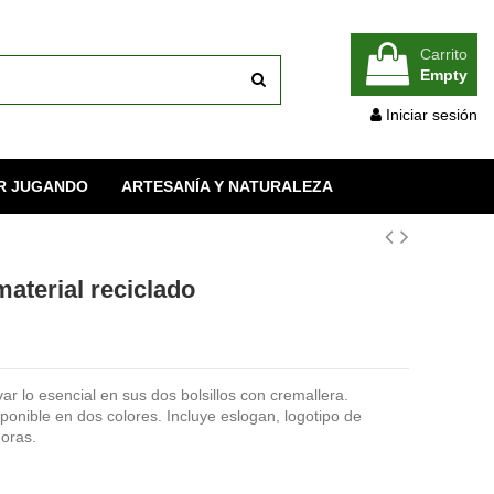
Carrito
Empty
Iniciar sesión
R JUGANDO
ARTESANÍA Y NATURALEZA
terial reciclado
r lo esencial en sus dos bolsillos con cremallera.
sponible en dos colores. Incluye eslogan, logotipo de
oras.