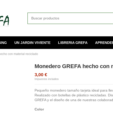
ING
UN JARDIN VIVIENTE
LIBRERIA GREFA
APRENDE
cho con material reciclado
Monedero GREFA hecho con ma
3,00 €
Impuestos incluidos
Pequeño monedero tamaño tarjeta ideal para lleva
Realizado con botellas de plástico recicladas. Di
GREFA y el diseño de una de nuestras colaborad
Color