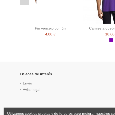
Pin vencejo común
Camiseta queb
4,00 €
18,00
M
Enlaces de interés
Envío
Aviso legal
Utilizamos cookies propias y de terceros para mejorar nuestros s