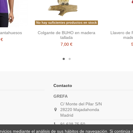
No hay suficientes productos en stock
rantahuesos
Colgante de BUHO en madera
Llavero de
tallada
made
 €
7,00 €
orado
Contacto
GREFA
C/ Monte del Pilar S/N
28220 Majadahonda
Madrid
91 638 75 50
ervicios mediante el análisis de sus hábitos de navegación. Si contin
carolina@grefa.org