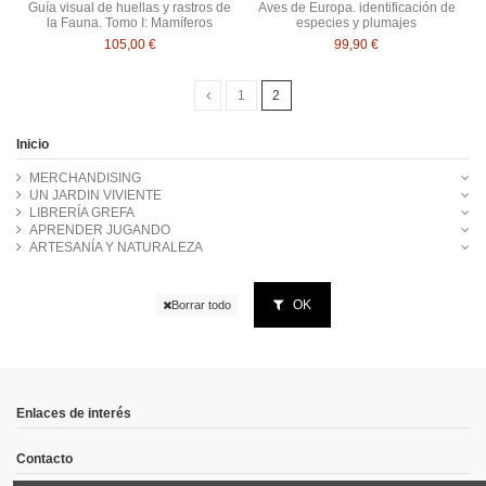
Guía visual de huellas y rastros de
Aves de Europa. identificación de
la Fauna. Tomo I: Mamíferos
especies y plumajes
105,00 €
99,90 €
1
2
Inicio
MERCHANDISING
UN JARDIN VIVIENTE
LIBRERÍA GREFA
APRENDER JUGANDO
ARTESANÍA Y NATURALEZA
OK
Borrar todo
Enlaces de interés
Contacto