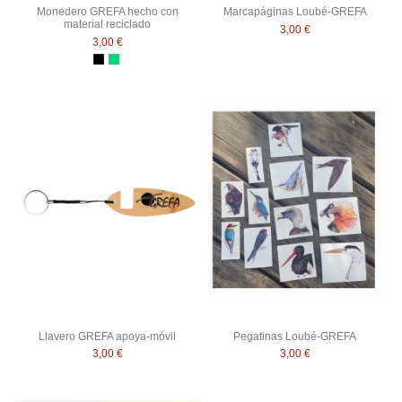
Monedero GREFA hecho con
Marcapáginas Loubé-GREFA
material reciclado
3,00 €
3,00 €
Negro
Verde claro
Llavero GREFA apoya-móvil
Pegatinas Loubé-GREFA
3,00 €
3,00 €