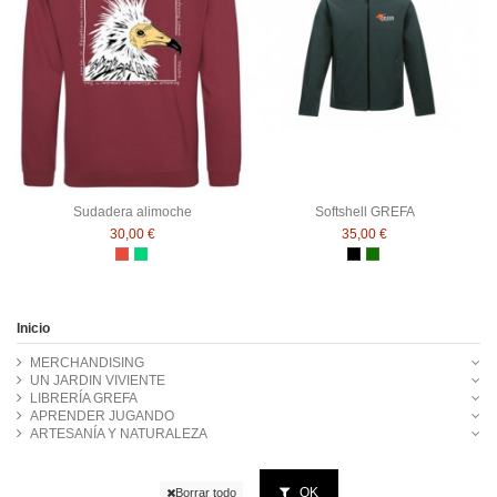
Sudadera alimoche
Softshell GREFA
30,00 €
35,00 €
Rojo
Verde claro
Negro
Verde botella
Inicio
MERCHANDISING
UN JARDIN VIVIENTE
LIBRERÍA GREFA
APRENDER JUGANDO
ARTESANÍA Y NATURALEZA
OK
Borrar todo