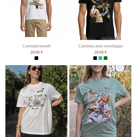
Camiseta bonelli
Camiseta aves necrófagas
18,00 €
18,00 €
Negro
Negro
Esmeralda
Verde botella